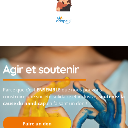
Agir et soutenir
Parce que c’est
ENSEMBLE
que nous pouvons
construire une société solidaire et inclusive,
soutenez la
cause du handicap
en faisant un don !
Faire un don